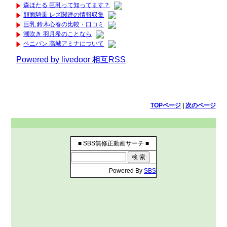
森ほたる 巨乳って知ってます？
顔面騎乗 レズ関連の情報収集
巨乳 鈴木心春の比較・口コミ
潮吹き 羽月希のことなら
ペニバン 高城アミナについて
Powered by livedoor 相互RSS
TOPページ
|
次のページ
■ SBS無修正動画サーチ ■
Powered By
SBS