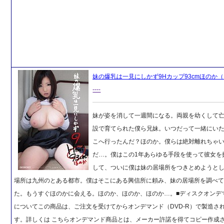
妹の爆乳は一見にしかず9Hカップ93cmほのか（
----
妹が姿を消して一週間になる。両親を幼くして
設で育てられた僕ら兄妹。いつだって一緒にい
こへ行ったんだ？ほのか。僕らは絶対離れちゃ
だ…。僕はこの1年あらゆる手段を使って彼女を
して、ついに僕は妹の居場所をつきとめようと
場所は九州のとある都市。僕はそこにある興信所に頼み、妹の居場所を調べ
た。もうすぐほのかに会える。ほのか、ほのか、ほのか…。■ディスクオンデ
についてこの商品は、ご注文を受けてからオンデマンド（DVD-R）で製造さ
す。詳しくは こちらオンデマンド商品とは、メーカー許諾を得てコピー作成