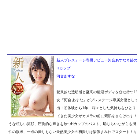
新人プレステージ専属デビュー河合あすな奇跡
Hカップ
河合あすな
驚異的な透明感と至高の極淫ボディを併せ持つ1
女『河合 あすな』がプレステージ専属女優として
出！初体験から1年、悶々とした気持ちをひとり
てきた美少女がカメラの前に素肌をさらけ出す
うな眩しい笑顔、圧倒的な輝きを放つHカップのバスト、恥じらいながらも湧
性の欲求。一点の曇りもない天然美少女の初撮りは緊張まみれでスタート！