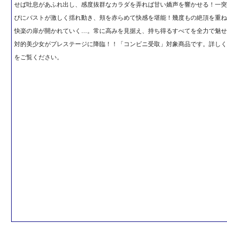
せば吐息があふれ出し、感度抜群なカラダを弄れば甘い嬌声を響かせる！一
びにバストが激しく揺れ動き、頬を赤らめて快感を堪能！幾度もの絶頂を重
快楽の扉が開かれていく…。常に高みを見据え、持ち得るすべてを全力で魅
対的美少女がプレステージに降臨！！「コンビニ受取」対象商品です。詳し
をご覧ください。