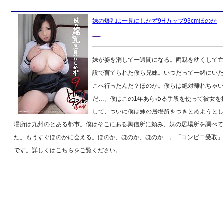
妹の爆乳は一見にしかず9Hカップ93cmほのか
----
妹が姿を消して一週間になる。両親を幼くして
設で育てられた僕ら兄妹。いつだって一緒にい
こへ行ったんだ？ほのか。僕らは絶対離れちゃ
だ…。僕はこの1年あらゆる手段を使って彼女を
して、ついに僕は妹の居場所をつきとめようと
場所は九州のとある都市。僕はそこにある興信所に頼み、妹の居場所を調べ
た。もうすぐほのかに会える。ほのか、ほのか、ほのか…。「コンビニ受取
です。詳しくはこちらをご覧ください。