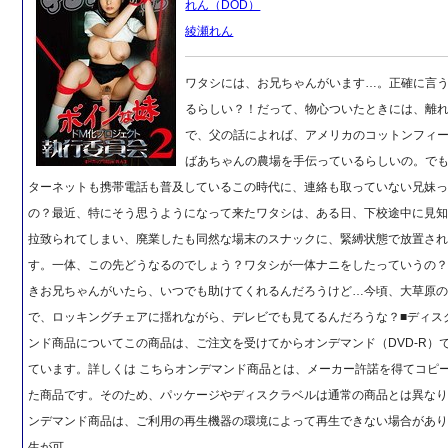
れん（DOD）
綾瀬れん
ワタシには、お兄ちゃんがいます…。正確に言
るらしい？！だって、物心ついたときには、離
で、父の話によれば、アメリカのコットンフィ
ばあちゃんの農場を手伝っているらしいの。で
ターネットも携帯電話も普及しているこの時代に、連絡も取っていない兄妹
の？最近、特にそう思うようになって来たワタシは、ある日、下校途中に見
拉致られてしまい、廃業したも同然な場末のスナックに、緊縛状態で放置さ
す。一体、この先どうなるのでしょう？ワタシが一体ナニをしたっていうの
きお兄ちゃんがいたら、いつでも助けてくれるんだろうけど…今頃、大草原
で、ロッキングチェアに揺れながら、デレビでも見てるんだろうな？■ディス
ンド商品についてこの商品は、ご注文を受けてからオンデマンド（DVD-R）
ています。詳しくは こちらオンデマンド商品とは、メーカー許諾を得てコピ
た商品です。そのため、パッケージやディスクラベルは通常の商品とは異な
ンデマンド商品は、ご利用の再生機器の環境によって再生できない場合があり
生が可