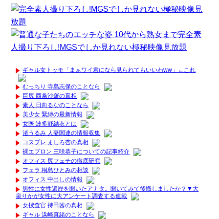
ギャル女トッモ「まぁワイ君になら見られてもいいわww」←これ
むっちり 寺島志保のことなら
巨尻 西条沙羅の真相
素人 日向るなのことなら
美少女 緊縛の最新情報
女医 波多野結衣とは
渚うるみ 人妻関連の情報収集
コスプレ ましろ杏の真相
裸エプロン 三咲恭子についての記事紹介
オフィス 尻フェチの徹底研究
フェラ 桐島ひとみの相談
オフィス 中出しの情報
男性に女性遍歴を聞いたアナタ。聞いてみて後悔しましたか？▼大
泉りかが女性に大アンケート調査する連載
女捜査官 持田茜の真相
ギャル 浜崎真緒のことなら