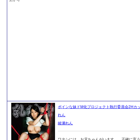
ボインな妹ドM化プロジェクト執行委員会2Hカップ
れん
綾瀬れん
ワタシには、お兄ちゃんがいます…。正確に言