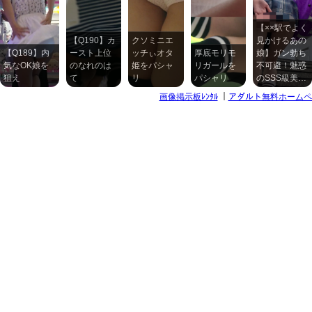
【××駅でよく
【Q190】カ
クソミニエ
見かけるあの
【Q189】内
ースト上位
ッチぃオタ
厚底モリモ
娘】ガン勃ち
気なOK娘を
のなれのは
姫をパシャ
リガールを
不可避！魅惑
狙え
て
リ
パシャリ
のSSS級美…
画像掲示板ﾚﾝﾀﾙ
｜
アダルト無料ホームペ