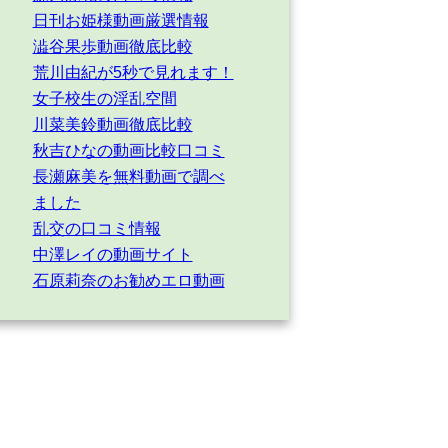
日刊お姫様動画厳選情報
澁谷果歩動画徹底比較
荒川由紀が5秒で見れます！
女子校生の淫乱空間
川菜美鈴動画徹底比較
秋吉ひなの動画比較口コミ
長瀬麻美を無料動画で調べ
ました
乱交の口コミ情報
中澤レイの動画サイト
石原莉奈のお勧めエロ動画