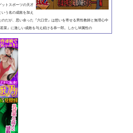
ゲットスポーツの天才
という名の成敗を加え
たのだが、思い余った『六口空』は想いを寄せる男性教師と無理心中
鍋若菜』に激しい成敗を与え続ける恭一郎。しかしM属性の