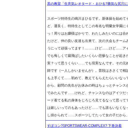
黒の教室「生意気レオタード・まひる?勝気な尻穴
スポーツ特待生の鳴川まひるです。新体操を始めて
ど、運良く、特待生としてこの有名な明蘭女学園に
っ！周りはお嬢様ばかりで、わたしみたいのには合
たけど、仲の良い友達も出来て、次の大会もチーム
うにって頑張ってます！………けど……けど……ア
でも悔しくて蹴飛ばしたいくらい悲惨なことが起き
実？って思うくらい……でも現実なんです。その元
師です（一人しかいませんが）。普段はきさくで相
も上手くて……初めて、教えてもらえたらいいなっ
から、顧問の先生がお休みの時はちょっとチャンス
でみたんです……けれど、チャンスなのはアイツだ
ード着てる私の身体をじろじろ見てるなって思って
は嬉しいってのもあったけど……でも誰もいなくな
し掛かられて……スポーツしてたって女の子だから
すぽコン?SPORTSWEAR-COMPLEX? 下巻決着