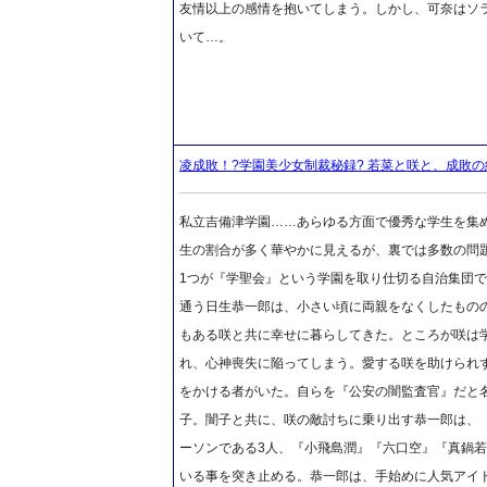
友情以上の感情を抱いてしまう。しかし、可奈はソ
いて…。
凌成敗！?学園美少女制裁秘録? 若菜と咲と、成敗
私立吉備津学園……あらゆる方面で優秀な学生を集
生の割合が多く華やかに見えるが、裏では多数の問
1つが『学聖会』という学園を取り仕切る自治集団
通う日生恭一郎は、小さい頃に両親をなくしたもの
もある咲と共に幸せに暮らしてきた。ところが咲は
れ、心神喪失に陥ってしまう。愛する咲を助けられ
をかける者がいた。自らを『公安の闇監査官』だと
子。闇子と共に、咲の敵討ちに乗り出す恭一郎は、
ーソンである3人、『小飛島潤』『六口空』『真鍋
いる事を突き止める。恭一郎は、手始めに人気アイ