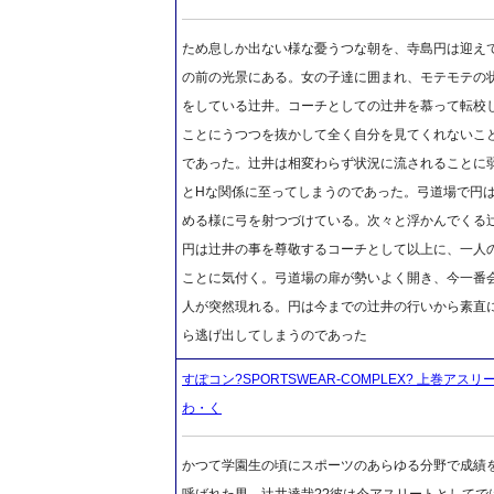
ため息しか出ない様な憂うつな朝を、寺島円は迎え
の前の光景にある。女の子達に囲まれ、モテモテの
をしている辻井。コーチとしての辻井を慕って転校
ことにうつつを抜かして全く自分を見てくれないこ
であった。辻井は相変わらず状況に流されることに
とHな関係に至ってしまうのであった。弓道場で円
める様に弓を射つづけている。次々と浮かんでくる
円は辻井の事を尊敬するコーチとして以上に、一人
ことに気付く。弓道場の扉が勢いよく開き、今一番
人が突然現れる。円は今までの辻井の行いから素直
ら逃げ出してしまうのであった
すぽコン?SPORTSWEAR-COMPLEX? 上巻ア
わ・く
かつて学園生の頃にスポーツのあらゆる分野で成績
呼ばれた男、辻井達哉??彼は今アスリートとしてで