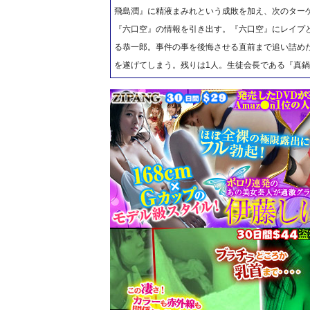
飛島潤』に精液まみれという成敗を加え、次のター
『六口空』の情報を引き出す。『六口空』にレイプ
る恭一郎。事件の事を後悔させる直前まで追い詰め
を遂げてしまう。残りは1人。生徒会長である『真