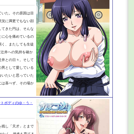
ていた。その原因は目
状況に満更でもない顔
してきた円は、そんな
とに心を痛めているの
弱く、またしても生徒
は辻井への気持を確か
辻井との日々。そして
の男として愛している
会いたいと思っていた
には喜べず、その場か
スリートボディのゆ・う・
を残し「天才」とまで
はなく、後進を育てる