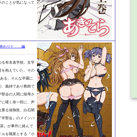
ラのことが気になって
の終わりと……編
める有名進学校。女学
題を抱えていた。その
である。そんな学園に
の、義姉であり教師で
学聖会の人間に陵辱さ
ずに嘆く恭一郎に、声
名乗る保険医、白石闇
『学聖会』のメインパ
若菜』が事件に絡んで
ドルを職業とする『小