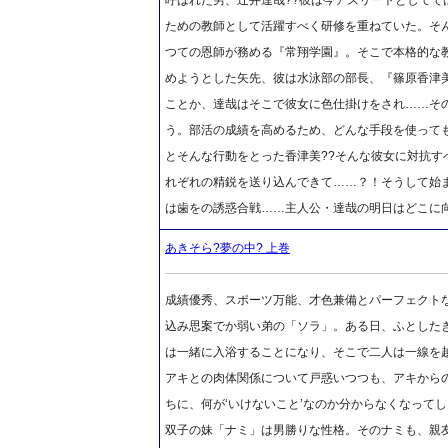
ための教師として活躍すべく研修を重ねていた。そ
つての恩師が務める『常翔学園』。そこで本格的な
めようとした矢先、彼は水泳部の部長、『篠原香津美
ことか、達哉はそこで彼女に色仕掛けをされ……そ
う。部活の成績を高めるため、どんな手段を使って
とそんな行動をとった香津美??そんな彼女に対抗す
れぞれの精鋭を送り込んできて……？！そうして始
は歯をの誘惑合戦……主人公・達哉の明日はどこに
あきそら?夢の中? 上巻
成績優秀、スポーツ万能、才色兼備とパーフェクト
込み思案でか弱い弟の「ソラ」。ある日、ふとした
は一緒に入浴することになり、そこで二人は一線を
アキとの肉体関係について戸惑いつつも、アキから
ちに、何が‘いけないこと’なのか分からなくなって
双子の妹「ナミ」は男勝りな性格。そのナミも、親