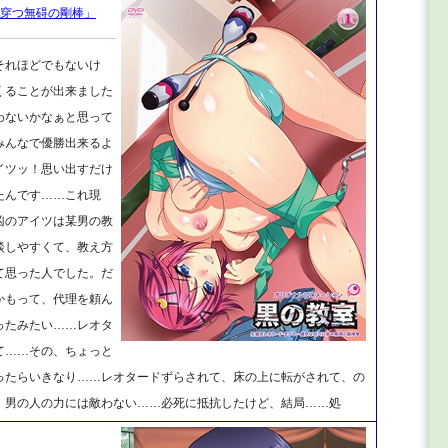
に穿つ無碍の剛棒」
それほどでもないけ
くることが出来ました
わないかなぁと思って
みんなで優勝出来るよ
イツッ！思い出すだけ
たんです……これ現
凶のアイツは某男の教
談しやすくて、教え方
て思った人でした。だ
かもって、代理を頼ん
ったみたい……レオタ
て……その、ちょっと
ったらいきなり……レオタードずらされて、床の上に転がされて、の
、男の人の力には敵わない……必死に抵抗したけど、結局……処