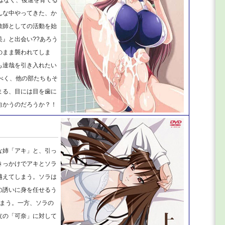
んな中やってきた、か
教師としての活動を始
』と出会い??あろう
のまま襲われてしま
も達哉を引き入れたい
べく、他の部たちもそ
まる、目には目を歯に
向かうのだろうか？！
な姉「アキ」と、引っ
きっかけでアキとソラ
越えてしまう。ソラは
の誘いに身を任せるう
しまう。一方、ソラの
友の「可奈」に対して